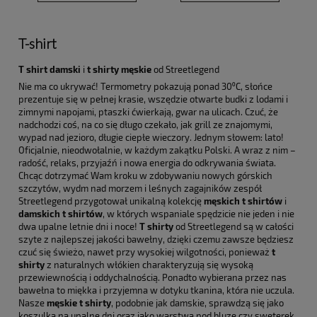
T-shirt
T shirt damski
i
t shirty męskie
od Streetlegend
Nie ma co ukrywać! Termometry pokazują ponad 30⁰C, słońce
prezentuje się w pełnej krasie, wszędzie otwarte budki z lodami i
zimnymi napojami, ptaszki ćwierkają, gwar na ulicach. Czuć, że
nadchodzi coś, na co się długo czekało, jak grill ze znajomymi,
wypad nad jezioro, długie ciepłe wieczory. Jednym słowem: lato!
Oficjalnie, nieodwołalnie, w każdym zakątku Polski. A wraz z nim –
radość, relaks, przyjaźń i nowa energia do odkrywania świata.
Chcąc dotrzymać Wam kroku w zdobywaniu nowych górskich
szczytów, wydm nad morzem i leśnych zagajników zespół
Streetlegend przygotował unikalną kolekcję
męskich t shirtów
i
damskich t shirtów
, w których wspaniale spędzicie nie jeden i nie
dwa upalne letnie dni i noce!
T shirty
od Streetlegend są w całości
szyte z najlepszej jakości bawełny, dzięki czemu zawsze będziesz
czuć się świeżo, nawet przy wysokiej wilgotności, ponieważ
t
shirty
z naturalnych włókien charakteryzują się wysoką
przewiewnością i oddychalnością. Ponadto wybierana przez nas
bawełna to miękka i przyjemna w dotyku tkanina, która nie uczula.
Nasze
męskie t shirty
, podobnie jak damskie, sprawdzą się jako
koszulka na upalne dni oraz jako warstwa pod bluzę czy sweterek