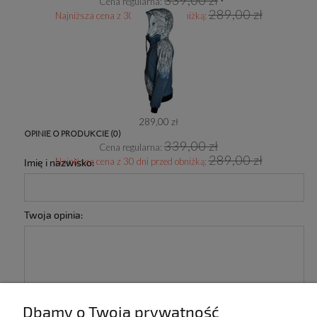
339,00 zł
Cena regularna:
289,00 zł
Najniższa cena z 30 dni przed obniżką:
289,00 zł
OPINIE O PRODUKCIE (0)
339,00 zł
Cena regularna:
289,00 zł
Najniższa cena z 30 dni przed obniżką:
Imię i nazwisko:
Twoja opinia:
Dbamy o Twoją prywatność