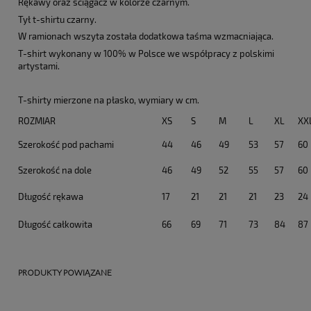
Rękawy oraz ściągacz w kolorze czarnym.
Tył t-shirtu czarny.
W ramionach wszyta została dodatkowa taśma wzmacniająca.
T-shirt wykonany w 100% w Polsce we współpracy z polskimi
artystami.
T-shirty mierzone na płasko, wymiary w cm.
ROZMIAR
XS
S
M
L
XL
XX
Szerokość pod pachami
44
46
49
53
57
60
Szerokość na dole
46
49
52
55
57
60
Długość rękawa
17
21
21
21
23
24
Długość całkowita
66
69
71
73
84
87
PRODUKTY POWIĄZANE