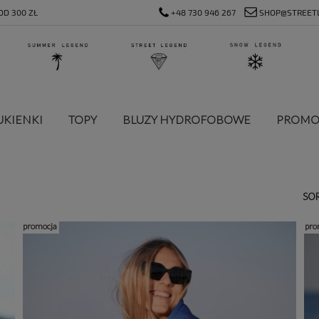
D 300 ZŁ
+48 730 946 267
SHOP@STREET
UKIENKI
TOPY
BLUZY HYDROFOBOWE
PROMO
SO
promocja
pro