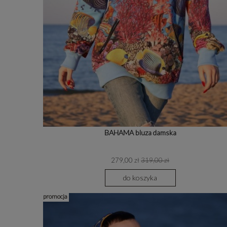
BAHAMA bluza damska
279,00 zł
319,00 zł
do koszyka
promocja