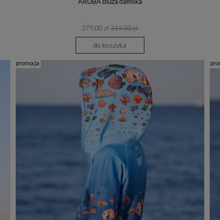
ARUBA bluza damska
279,00 zł
319,00 zł
do koszyka
promocja
pro