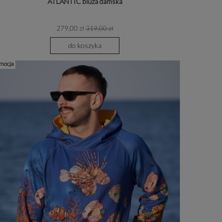
ATLANTIC bluza damska
279,00 zł
319,00 zł
do koszyka
mocja