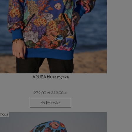
ARUBA bluza męska
279,00 zł
319,00 zł
do koszyka
mocja