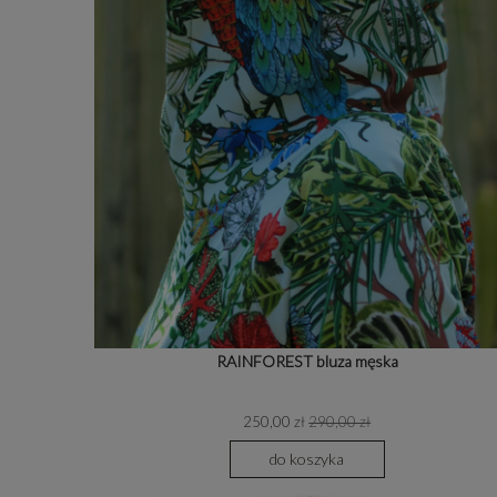
RAINFOREST bluza męska
250,00 zł
290,00 zł
do koszyka