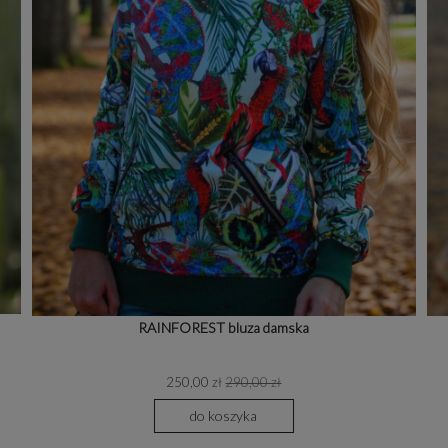
RAINFOREST bluza damska
250,00 zł
290,00 zł
do koszyka