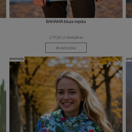
BAHAMA bluza męska
279,00 zł
319,00 zł
do koszyka
promocja
pro