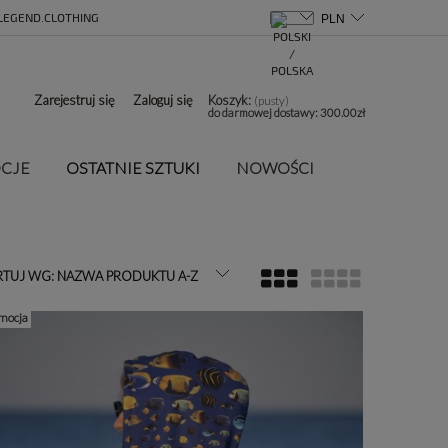
LEGEND.CLOTHING
Zarejestruj się
Zaloguj się
Koszyk:
(pusty)
do darmowej dostawy:
300.00
zł
CJE
OSTATNIE SZTUKI
NOWOŚCI
RTUJ WG:
NAZWA PRODUKTU A-Z
mocja