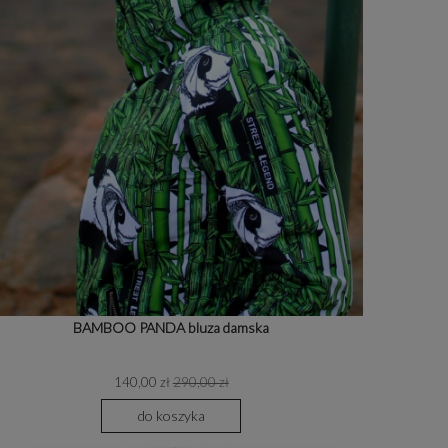
BAMBOO PANDA bluza damska
140,00 zł
290,00 zł
do koszyka