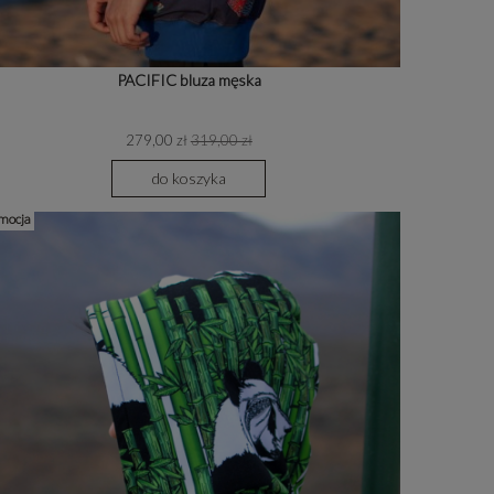
PACIFIC bluza męska
279,00 zł
319,00 zł
do koszyka
mocja