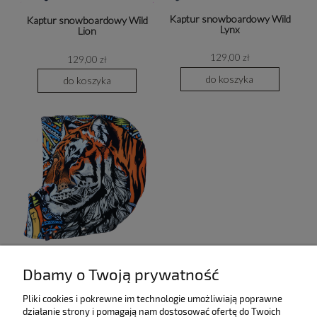
Kaptur snowboardowy Wild
Kaptur snowboardowy Wild
Lynx
Lion
129,00 zł
129,00 zł
do koszyka
do koszyka
Kaptur snowboardowy Wild
Dbamy o Twoją prywatność
Tiger
Pliki cookies i pokrewne im technologie umożliwiają poprawne
129,00 zł
działanie strony i pomagają nam dostosować ofertę do Twoich