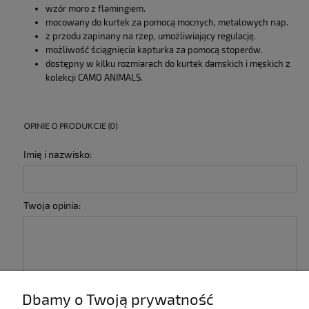
wzór moro z flamingiem.
mocowany do kurtek za pomocą mocnych, metalowych nap.
z przodu zapinany na rzep, umożliwiający regulację.
możliwość ściągnięcia kapturka za pomocą stoperów.
dostępny w kilku rozmiarach do kurtek damskich i męskich z
kolekcji CAMO ANIMALS.
OPINIE O PRODUKCIE (0)
Imię i nazwisko:
Twoja opinia:
Dbamy o Twoją prywatność
wyślij