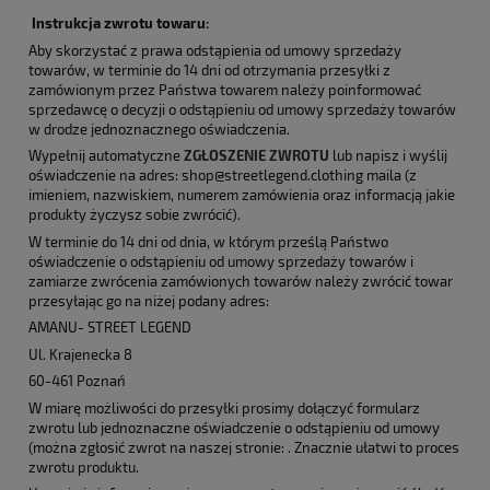
Instrukcja zwrotu towaru:
Aby skorzystać z prawa odstąpienia od umowy sprzedaży
towarów, w terminie do 14 dni od otrzymania przesyłki z
zamówionym przez Państwa towarem należy poinformować
sprzedawcę o decyzji o odstąpieniu od umowy sprzedaży towarów
w drodze jednoznacznego oświadczenia.
Wypełnij automatyczne
ZGŁOSZENIE ZWROTU
lub napisz i wyślij
oświadczenie na adres: shop@streetlegend.clothing maila (z
imieniem, nazwiskiem, numerem zamówienia oraz informacją jakie
produkty życzysz sobie zwrócić).
W terminie do 14 dni od dnia, w którym prześlą Państwo
oświadczenie o odstąpieniu od umowy sprzedaży towarów i
zamiarze zwrócenia zamówionych towarów należy zwrócić towar
przesyłając go na niżej podany adres:
AMANU- STREET LEGEND
Ul. Krajenecka 8
60-461 Poznań
W miarę możliwości do przesyłki prosimy dołączyć formularz
zwrotu lub jednoznaczne oświadczenie o odstąpieniu od umowy
(można zgłosić zwrot na naszej stronie: . Znacznie ułatwi to proces
zwrotu produktu.