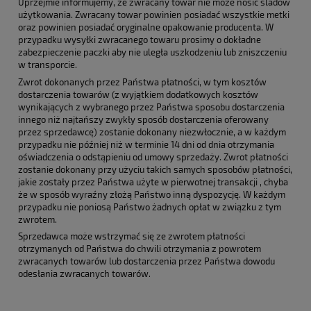
Uprzejmie informujemy, że zwracany towar nie może nosić śladów
użytkowania. Zwracany towar powinien posiadać wszystkie metki
oraz powinien posiadać oryginalne opakowanie producenta. W
przypadku wysyłki zwracanego towaru prosimy o dokładne
zabezpieczenie paczki aby nie uległa uszkodzeniu lub zniszczeniu
w transporcie.
Zwrot dokonanych przez Państwa płatności, w tym kosztów
dostarczenia towarów (z wyjątkiem dodatkowych kosztów
wynikających z wybranego przez Państwa sposobu dostarczenia
innego niż najtańszy zwykły sposób dostarczenia oferowany
przez sprzedawcę) zostanie dokonany niezwłocznie, a w każdym
przypadku nie później niż w terminie 14 dni od dnia otrzymania
oświadczenia o odstąpieniu od umowy sprzedaży. Zwrot płatności
zostanie dokonany przy użyciu takich samych sposobów płatności,
jakie zostały przez Państwa użyte w pierwotnej transakcji , chyba
że w sposób wyraźny złożą Państwo inną dyspozycję. W każdym
przypadku nie poniosą Państwo żadnych opłat w związku z tym
zwrotem.
Sprzedawca może wstrzymać się ze zwrotem płatności
otrzymanych od Państwa do chwili otrzymania z powrotem
zwracanych towarów lub dostarczenia przez Państwa dowodu
odesłania zwracanych towarów.