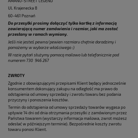
AMANU-STREET LEGEND
Ul. Krajenecka 8
60-461 Poznań
Do przesyłki prosimy dołączyć tylko kartkę z informacją
zawierającą numer zamówienia i rozmiar, jaki ma zostać
przesłany w ramach wymiany.
Jeśli nie jesteś pewna/pewien rozmiaru chętnie doradzimy i
pomożemy w wyborze właściwego :)
W razie pytań służymy pomocą mailowo lub telefonicznie pod
numerem 730 946 267
ZWROTY
Zgodnie z obowiązującymi przepisami Klient będący jednocześnie
konsumentem dokonujący zakupu na odległość ma prawo do
odstąpienia od umowy sprzedaży i zwrotu towaru bez podania
przyczyny i ponoszenia kosztów.
Termin do odstąpienia od umowy sprzedaży towarów wygasa po
upływie 14 dni od dnia otrzymania przesyłki z zamówionym przez
Państwa towarem (wystarczy informacja mailowa, zwrot możesz
odesłać w późniejszym terminie). Bezpośrednie koszty zwrotu
towaru ponosi Klient.