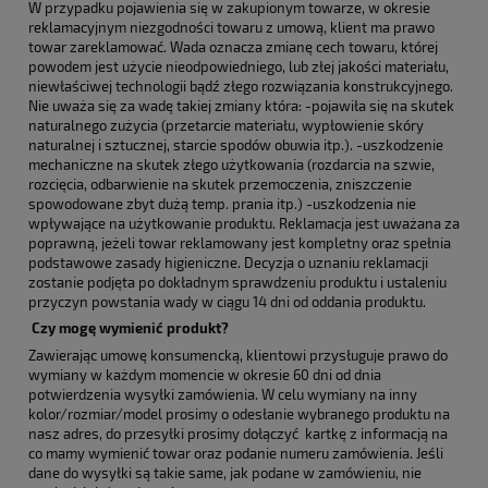
W przypadku pojawienia się w zakupionym towarze, w okresie
reklamacyjnym niezgodności towaru z umową, klient ma prawo
towar zareklamować. Wada oznacza zmianę cech towaru, której
powodem jest użycie nieodpowiedniego, lub złej jakości materiału,
niewłaściwej technologii bądź złego rozwiązania konstrukcyjnego.
Nie uważa się za wadę takiej zmiany która: -pojawiła się na skutek
naturalnego zużycia (przetarcie materiału, wypłowienie skóry
naturalnej i sztucznej, starcie spodów obuwia itp.). -uszkodzenie
mechaniczne na skutek złego użytkowania (rozdarcia na szwie,
rozcięcia, odbarwienie na skutek przemoczenia, zniszczenie
spowodowane zbyt dużą temp. prania itp.) -uszkodzenia nie
wpływające na użytkowanie produktu. Reklamacja jest uważana za
poprawną, jeżeli towar reklamowany jest kompletny oraz spełnia
podstawowe zasady higieniczne. Decyzja o uznaniu reklamacji
zostanie podjęta po dokładnym sprawdzeniu produktu i ustaleniu
przyczyn powstania wady w ciągu 14 dni od oddania produktu.
Czy mogę wymienić produkt?
Zawierając umowę konsumencką, klientowi przysługuje prawo do
wymiany w każdym momencie w okresie 60 dni od dnia
potwierdzenia wysyłki zamówienia. W celu wymiany na inny
kolor/rozmiar/model prosimy o odesłanie wybranego produktu na
nasz adres, do przesyłki prosimy dołączyć kartkę z informacją na
co mamy wymienić towar oraz podanie numeru zamówienia. Jeśli
dane do wysyłki są takie same, jak podane w zamówieniu, nie