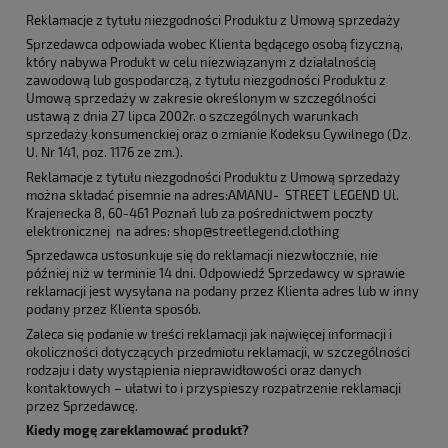
Reklamacje z tytułu niezgodności Produktu z Umową sprzedaży
Sprzedawca odpowiada wobec Klienta będącego osobą fizyczną,
który nabywa Produkt w celu niezwiązanym z działalnością
zawodową lub gospodarczą, z tytułu niezgodności Produktu z
Umową sprzedaży w zakresie określonym w szczególności
ustawą z dnia 27 lipca 2002r. o szczególnych warunkach
sprzedaży konsumenckiej oraz o zmianie Kodeksu Cywilnego (Dz.
U. Nr 141, poz. 1176 ze zm.).
Reklamacje z tytułu niezgodności Produktu z Umową sprzedaży
można składać pisemnie na adres:AMANU- STREET LEGEND Ul.
Krajenecka 8, 60-461 Poznań lub za pośrednictwem poczty
elektronicznej na adres: shop@streetlegend.clothing
Sprzedawca ustosunkuje się do reklamacji niezwłocznie, nie
później niż w terminie 14 dni. Odpowiedź Sprzedawcy w sprawie
reklamacji jest wysyłana na podany przez Klienta adres lub w inny
podany przez Klienta sposób.
Zaleca się podanie w treści reklamacji jak najwięcej informacji i
okoliczności dotyczących przedmiotu reklamacji, w szczególności
rodzaju i daty wystąpienia nieprawidłowości oraz danych
kontaktowych – ułatwi to i przyspieszy rozpatrzenie reklamacji
przez Sprzedawcę.
Kiedy mogę zareklamować produkt?