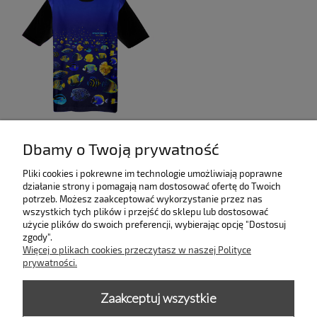
ATLANTIC t-shirt męski
Dbamy o Twoją prywatność
Pliki cookies i pokrewne im technologie umożliwiają poprawne
139,00 zł
działanie strony i pomagają nam dostosować ofertę do Twoich
do koszyka
potrzeb. Możesz zaakceptować wykorzystanie przez nas
wszystkich tych plików i przejść do sklepu lub dostosować
użycie plików do swoich preferencji, wybierając opcję "Dostosuj
zgody".
INFORMACJE
Więcej o plikach cookies przeczytasz w naszej Polityce
prywatności.
KOLEKCJE
Zaakceptuj wszystkie
PŁATNOŚCI I DOSTAWA