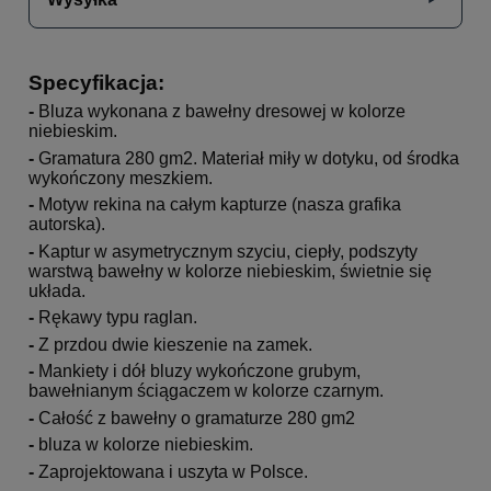
Specyfikacja:
-
Bluza wykonana z bawełny dresowej w kolorze
niebieskim.
-
Gramatura 280 gm2. Materiał miły w dotyku, od środka
wykończony meszkiem.
-
Motyw rekina na całym kapturze (nasza grafika
autorska).
-
Kaptur w asymetrycznym szyciu, ciepły, podszyty
warstwą bawełny w kolorze niebieskim, świetnie się
układa.
-
Rękawy typu raglan.
-
Z przdou dwie kieszenie na zamek.
-
Mankiety i dół bluzy wykończone grubym,
bawełnianym ściągaczem w kolorze czarnym.
-
Całość z bawełny o gramaturze 280 gm2
-
bluza w kolorze niebieskim.
-
Zaprojektowana i uszyta w Polsce.