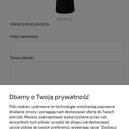
89,00 zł
OPINIE O PRODUKCIE (0)
Imię i nazwisko:
Twoja opinia:
Dbamy o Twoją prywatność
wyślij
Pliki cookies i pokrewne im technologie umożliwiają poprawne
działanie strony i pomagają nam dostosować ofertę do Twoich
potrzeb. Możesz zaakceptować wykorzystanie przez nas
INFORMACJE
wszystkich tych plików i przejść do sklepu lub dostosować
użycie plików do swoich preferencji, wybierając opcję "Dostosuj