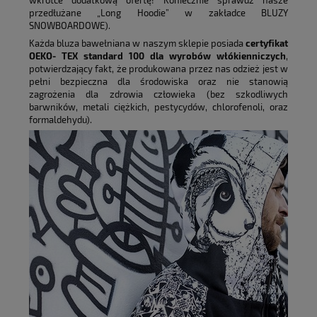
wkrótce dodatkową ofertę! Koniecznie sprawdź nasze
przedłużane „Long Hoodie” w zakładce BLUZY
SNOWBOARDOWE).
Każda bluza bawełniana w naszym sklepie posiada
certyfikat
OEKO- TEX standard 100 dla wyrobów włókienniczych
,
potwierdzający fakt, że produkowana przez nas odzież jest w
pełni bezpieczna dla środowiska oraz nie stanowią
zagrożenia dla zdrowia człowieka (bez szkodliwych
barwników, metali ciężkich, pestycydów, chlorofenoli, oraz
formaldehydu).