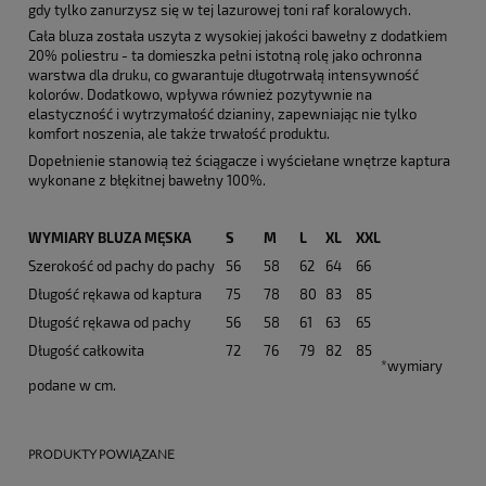
gdy tylko zanurzysz się w tej lazurowej toni raf koralowych.
Cała bluza została uszyta z wysokiej jakości bawełny z dodatkiem
20% poliestru - ta domieszka pełni istotną rolę jako ochronna
warstwa dla druku, co gwarantuje długotrwałą intensywność
kolorów. Dodatkowo, wpływa również pozytywnie na
elastyczność i wytrzymałość dzianiny, zapewniając nie tylko
komfort noszenia, ale także trwałość produktu.
Dopełnienie stanowią też ściągacze i wyściełane wnętrze kaptura
wykonane z błękitnej bawełny 100%.
WYMIARY BLUZA MĘSKA
S
M
L
XL
XXL
Szerokość od pachy do pachy
56
58
62
64
66
Długość rękawa od kaptura
75
78
80
83
85
Długość rękawa od pachy
56
58
61
63
65
Długość całkowita
72
76
79
82
85
*wymiary
podane w cm.
PRODUKTY POWIĄZANE