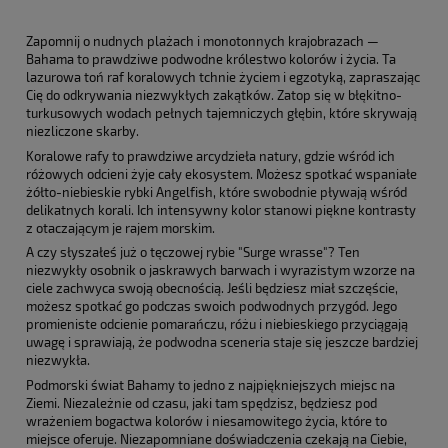
Zapomnij o nudnych plażach i monotonnych krajobrazach —
Bahama to prawdziwe podwodne królestwo kolorów i życia. Ta
lazurowa toń raf koralowych tchnie życiem i egzotyką, zapraszając
Cię do odkrywania niezwykłych zakątków. Zatop się w błękitno-
turkusowych wodach pełnych tajemniczych głębin, które skrywają
niezliczone skarby.
Koralowe rafy to prawdziwe arcydzieła natury, gdzie wśród ich
różowych odcieni żyje cały ekosystem. Możesz spotkać wspaniałe
żółto-niebieskie rybki Angelfish, które swobodnie pływają wśród
delikatnych korali. Ich intensywny kolor stanowi piękne kontrasty
z otaczającym je rajem morskim.
A czy słyszałeś już o tęczowej rybie "Surge wrasse"? Ten
niezwykły osobnik o jaskrawych barwach i wyrazistym wzorze na
ciele zachwyca swoją obecnością. Jeśli będziesz miał szczęście,
możesz spotkać go podczas swoich podwodnych przygód. Jego
promieniste odcienie pomarańczu, różu i niebieskiego przyciągają
uwagę i sprawiają, że podwodna sceneria staje się jeszcze bardziej
niezwykła.
Podmorski świat Bahamy to jedno z najpiękniejszych miejsc na
Ziemi. Niezależnie od czasu, jaki tam spędzisz, będziesz pod
wrażeniem bogactwa kolorów i niesamowitego życia, które to
miejsce oferuje. Niezapomniane doświadczenia czekają na Ciebie,