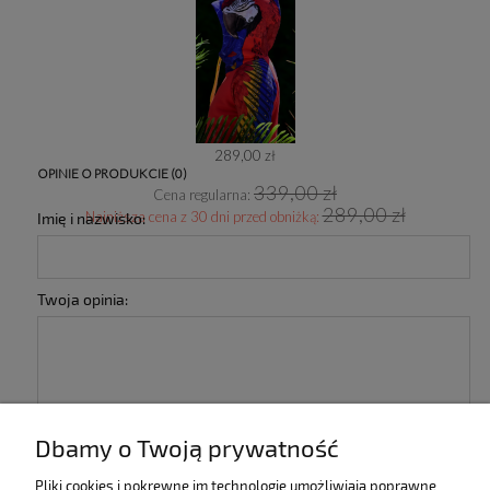
289,00 zł
OPINIE O PRODUKCIE (0)
339,00 zł
Cena regularna:
289,00 zł
Najniższa cena z 30 dni przed obniżką:
Imię i nazwisko:
Twoja opinia:
Dbamy o Twoją prywatność
wyślij
Pliki cookies i pokrewne im technologie umożliwiają poprawne