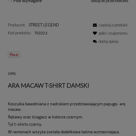
*
- Pole wymagane
dodaj do przechowalni
Producent:
STREET LEGEND
zapytaj o produkt
Kod produktu:
T0222.1
poleć znajomemu
dodaj opinię
OPIS
ARA MACAW T-SHIRT DAMSKI
Koszulka bawełniana z nadrukiem przedstawiającym papugę- arę
macaw.
Rękawy oraz ściągacz w kolorze czarnym.
Tył t-shirtu czarny.
W ramionach wszyta została dodatkowa taśma wzmacniająca.