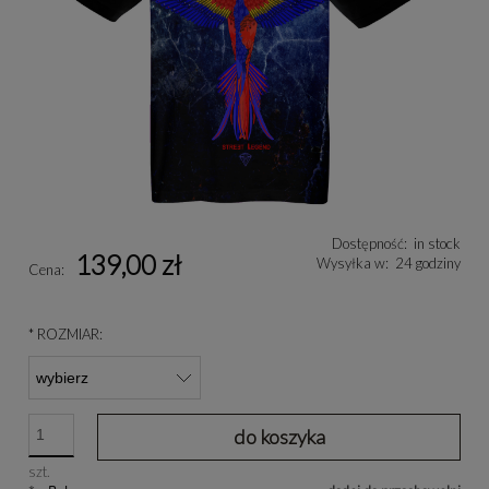
Dostępność:
in stock
139,00 zł
Wysyłka w:
24 godziny
Cena:
*
ROZMIAR:
do koszyka
szt.