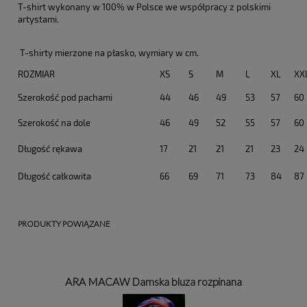
T-shirt wykonany w 100% w Polsce we współpracy z polskimi
artystami.
T-shirty mierzone na płasko, wymiary w cm.
ROZMIAR
XS
S
M
L
XL
XX
Szerokość pod pachami
44
46
49
53
57
60
Szerokość na dole
46
49
52
55
57
60
Długość rękawa
17
21
21
21
23
24
Długość całkowita
66
69
71
73
84
87
PRODUKTY POWIĄZANE
ARA MACAW Damska bluza rozpinana