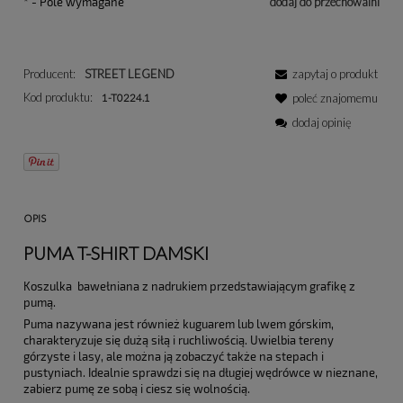
*
- Pole wymagane
dodaj do przechowalni
Producent:
STREET LEGEND
zapytaj o produkt
Kod produktu:
1-T0224.1
poleć znajomemu
dodaj opinię
OPIS
PUMA T-SHIRT DAMSKI
Koszulka bawełniana z nadrukiem przedstawiającym grafikę z
pumą.
Puma nazywana jest również kuguarem lub lwem górskim,
charakteryzuje się dużą siłą i ruchliwością. Uwielbia tereny
górzyste i lasy, ale można ją zobaczyć także na stepach i
pustyniach. Idealnie sprawdzi się na długiej wędrówce w nieznane,
zabierz pumę ze sobą i ciesz się wolnością.