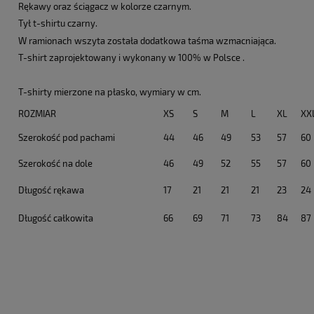
Rękawy oraz ściągacz w kolorze czarnym.
Tył t-shirtu czarny.
W ramionach wszyta została dodatkowa taśma wzmacniająca.
T-shirt zaprojektowany i wykonany w 100% w Polsce .
T-shirty mierzone na płasko, wymiary w cm.
ROZMIAR
XS
S
M
L
XL
XX
Szerokość pod pachami
44
46
49
53
57
60
Szerokość na dole
46
49
52
55
57
60
Długość rękawa
17
21
21
21
23
24
Długość całkowita
66
69
71
73
84
87