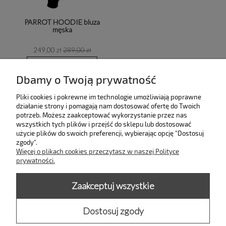
PARROT HOODIE bluza
męska
249,00 zł
289,00 zł
do koszyka
Dbamy o Twoją prywatność
«
1
2
»
Pliki cookies i pokrewne im technologie umożliwiają poprawne
działanie strony i pomagają nam dostosować ofertę do Twoich
potrzeb. Możesz zaakceptować wykorzystanie przez nas
INFORMACJE
wszystkich tych plików i przejść do sklepu lub dostosować
użycie plików do swoich preferencji, wybierając opcję "Dostosuj
zgody".
KOLEKCJE
Więcej o plikach cookies przeczytasz w naszej Polityce
prywatności.
PŁATNOŚCI I DOSTAWA
Zaakceptuj wszystkie
MOJE KONTO
Dostosuj zgody
pokaż pełną wersję strony