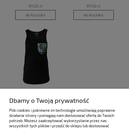
89,00 zł
89,00 zł
do koszyka
do koszyka
KOALA BEAR tank top męski
Dbamy o Twoją prywatność
czarny
Pliki cookies i pokrewne im technologie umożliwiają poprawne
89,00 zł
działanie strony i pomagają nam dostosować ofertę do Twoich
do koszyka
potrzeb. Możesz zaakceptować wykorzystanie przez nas
wszystkich tych plików i przejść do sklepu lub dostosować