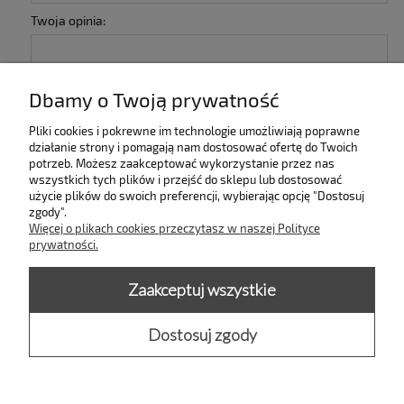
Twoja opinia:
Dbamy o Twoją prywatność
Pliki cookies i pokrewne im technologie umożliwiają poprawne
działanie strony i pomagają nam dostosować ofertę do Twoich
wyślij
potrzeb. Możesz zaakceptować wykorzystanie przez nas
wszystkich tych plików i przejść do sklepu lub dostosować
użycie plików do swoich preferencji, wybierając opcję "Dostosuj
zgody".
INFORMACJE
Więcej o plikach cookies przeczytasz w naszej Polityce
prywatności.
KOLEKCJE
Zaakceptuj wszystkie
PŁATNOŚCI I DOSTAWA
Dostosuj zgody
MOJE KONTO
pokaż pełną wersję strony