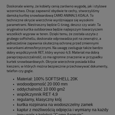
Doskonale wiemy, że kobiety cenią zarówno wygodę, jak i stylowe
wzornictwo. Chcąc zapewnić obydwie te cechy, stworzyliśmy
damską kurtkę snowboardową CAMO ANIMALS KOALA. To
techniczne okrycie wierzchnie wyróżniające się wysokimi
parametrami. Niestraszny będzie Ci śnieg, deszcz czy wiatr. Ta
oryginalna kurtka outdoorowa będzie najlepszym towarzyszem
wszelkich wypraw w teren. Dzięki temu, że została uszyta z
grubego softshellu, doskonale odprowadza pot na zewnątrz, a
jednocześnie zapewnia skuteczną ochronę przed zmiennymi
warunkami atmosferycznymi. Na uwagę zasługuje także bardzo
dobry współczynnik RET, który wynosi 4,9. Materiał ma dobrą
paraprzepuszczalność, co ma ogromne znaczenie w przypadku
kurtek snowboardowych. Okrycie wierzchnie posiada kilka
kieszeni, w których można bezpiecznie przechowywać dokumenty,
telefon czy gogle.
Materiał: 100% SOFTSHELL 20K
wodoodporność 20 000 mm
oddychalność 10 000 gm2
współczynnik RET 4,9
regularny, klasyczny krój
kurtka rozpinana na wodoszczelny zamek
kaptur z możliwością odpięcia i wymiany na każdy
inny wzór z kolekcji "Camo Animals"