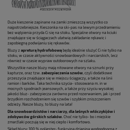
Duże kieszenie zapinane na zamki zmieszczą wszystko co
najpotrzebniejsze. Kieszonka na ski-pas na lewym przedramieniu
bez wątpienia przyda Ci się na stoku. Specjalne otwory na kciuki
znajdujące się w ściągaczach ułatwią zakładanie rękawic i
zapobiegną podwijaniu się rękawów.
Bluzy z
apreturą hydrofobową
będą idealnie służyć Ci nie tylko na
stoku, w czasie aktywności snowboardowych i narciarskich, lecz
również w czasie wypraw outdoorowych na szlaku.
Wszystkie nasze bluzy mają nitowane otwory na sznurki przy
kapturze, oraz tzw.
zabezpieczenia szwów
, czyli dodatkowe
przeszycia znajdujące się w miejscu ściągaczy, a także na linii
ramion i barków. Taka technika szycia- stosowana m. in w
mocnych spodniach jeansowych, a także przy szyciu wysokiej
jakości bluz- zabezpiecza zarówno przed rozerwaniem, jak i przed
brzydkim rozchodzeniem się szwów i szybkim zniszczeniem
odzieży. Nasze bluzy, to bluzy na lata!
Dla snowboardzistów i narciarzy, dla leśnych włóczykijów i
zdobywców górskich szlaków.
Choć nie tylko- bo i miejskie
zmarźlaki poczują się w niej ciepło i komfortowo.
Skład bluzy: 100 % poliester- funkcyjna dzianina wodoodporna z