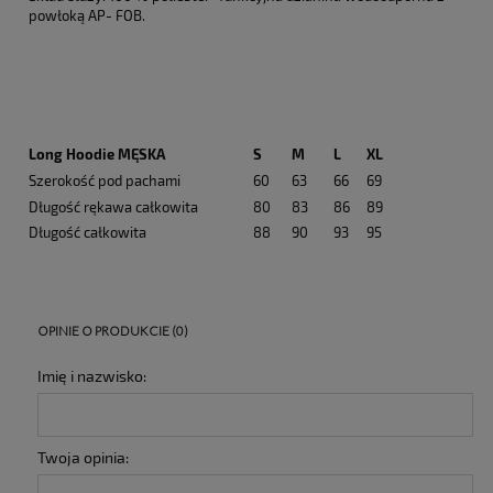
powłoką AP- FOB.
Long Hoodie MĘSKA
S
M
L
XL
Szerokość pod pachami
60
63
66
69
Długość rękawa całkowita
80
83
86
89
Długość całkowita
88
90
93
95
OPINIE O PRODUKCIE (0)
Imię i nazwisko:
Twoja opinia: