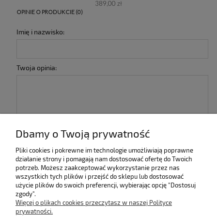
389,00 zł
OPINIE O PRODUKCIE (0)
Imię i nazwisko:
Twoja opinia:
Dbamy o Twoją prywatność
wyślij
Pliki cookies i pokrewne im technologie umożliwiają poprawne
działanie strony i pomagają nam dostosować ofertę do Twoich
potrzeb. Możesz zaakceptować wykorzystanie przez nas
INFORMACJE
wszystkich tych plików i przejść do sklepu lub dostosować
użycie plików do swoich preferencji, wybierając opcję "Dostosuj
zgody".
KOLEKCJE
Więcej o plikach cookies przeczytasz w naszej Polityce
prywatności.