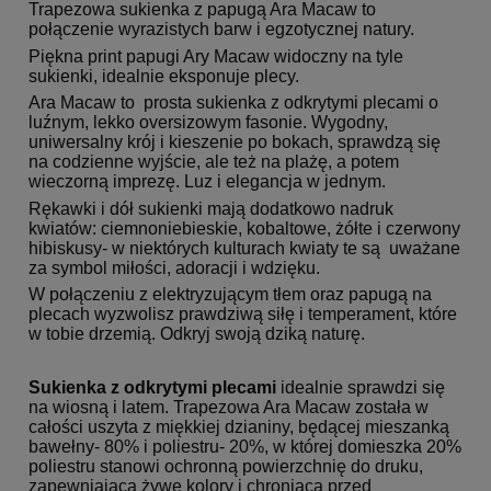
Trapezowa sukienka z papugą Ara Macaw to
połączenie wyrazistych barw i egzotycznej natury.
Piękna print papugi Ary Macaw widoczny na tyle
sukienki, idealnie eksponuje plecy.
Ara Macaw to prosta sukienka z odkrytymi plecami o
luźnym, lekko oversizowym fasonie. Wygodny,
uniwersalny krój i kieszenie po bokach, sprawdzą się
na codzienne wyjście, ale też na plażę, a potem
wieczorną imprezę. Luz i elegancja w jednym.
Rękawki i dół sukienki mają dodatkowo nadruk
kwiatów: ciemnoniebieskie, kobaltowe, żółte i czerwony
hibiskusy- w niektórych kulturach kwiaty te są uważane
za symbol miłości, adoracji i wdzięku.
W połączeniu z elektryzującym tłem oraz papugą na
plecach wyzwolisz prawdziwą siłę i temperament, które
w tobie drzemią. Odkryj swoją dziką naturę.
Sukienka z odkrytymi plecami
idealnie sprawdzi się
na wiosną i latem. Trapezowa Ara Macaw została w
całości uszyta z miękkiej dzianiny, będącej mieszanką
bawełny- 80% i poliestru- 20%, w której domieszka 20%
poliestru stanowi ochronną powierzchnię do druku,
zapewniającą żywe kolory i chroniącą przed