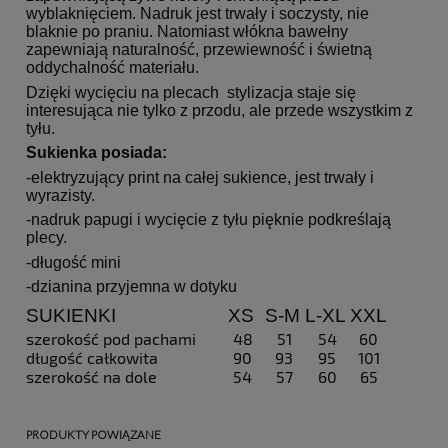
wyblaknięciem. Nadruk jest trwały i soczysty, nie
blaknie po praniu. Natomiast włókna bawełny
zapewniają naturalność, przewiewność i świetną
oddychalność materiału.
Dzięki wycięciu na plecach stylizacja staje się
interesująca nie tylko z przodu, ale przede wszystkim z
tyłu.
Sukienka posiada:
-elektryzujący print na całej sukience, jest trwały i
wyrazisty.
-nadruk papugi i wycięcie z tyłu pięknie podkreślają
plecy.
-długość mini
-dzianina przyjemna w dotyku
SUKIENKI
XS
S-M
L-XL
XXL
szerokość pod pachami
48
51
54
60
długość całkowita
90
93
95
101
szerokość na dole
54
57
60
65
PRODUKTY POWIĄZANE