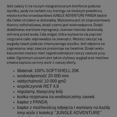
Jeśli zależy Ci na niczym nieograniczonym komforcie podczas
wysiłku, jazdy na nartach czy treningu na świeżym powietrzu,
męska kurtka snowboardowa JUNGLE ADVENTURE PANDA będzie
dla Ciebie strzałem w dziesiątkę. Wykonana jest ze stuprocentowej
tkaniny softshellowej, dzięki czemu jest wiatroodporna. Dzięki
dodatkowej warstwie impregnacji, stanowi również doskonałą
ochronę przed wodą. Całą wilgoć, która wytwarza się poprzez
rozgrzane ciało, odprowadza na zewnątrz. Możesz cieszyć się
wygodą nawet podczas intensywnego wysiłku. Jest odporna na
zagniecenia, więc zawsze prezentuje się świetnie. Dzięki wielu
kieszeniom możesz mieć najpotrzebniejsze rzeczy zawsze przy
sobie. Ogromnym plusem jest także stylowy wygląd oraz możliwa
zmiana kaptura na inny wzór z naszej oferty.
Materiał: 100% SOFTSHELL 20K
wodoodporność 20 000 mm
oddychalność 10 000 gm2
współczynnik RET 4,9
regularny, klasyczny krój
kurtka rozpinana na wodoszczelny zamek
kaptur z PANDĄ
kaptur z możliwością odpięcia i wymiany na każdy
inny wzór z kolekcji "JUNGLE ADVENTURE"