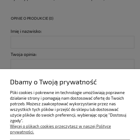
OPINIE O PRODUKCIE (0)
Imię i nazwisko:
Twoja opinia:
Dbamy o Twoją prywatność
Pliki cookies i pokrewne im technologie umożliwiają poprawne
działanie strony i pomagają nam dostosować ofertę do Twoich
wyślij
potrzeb. Możesz zaakceptować wykorzystanie przez nas
wszystkich tych plików i przejść do sklepu lub dostosować
użycie plików do swoich preferencji, wybierając opcję "Dostosuj
zgody".
INFORMACJE
Więcej o plikach cookies przeczytasz w naszej Polityce
prywatności.
KOLEKCJE