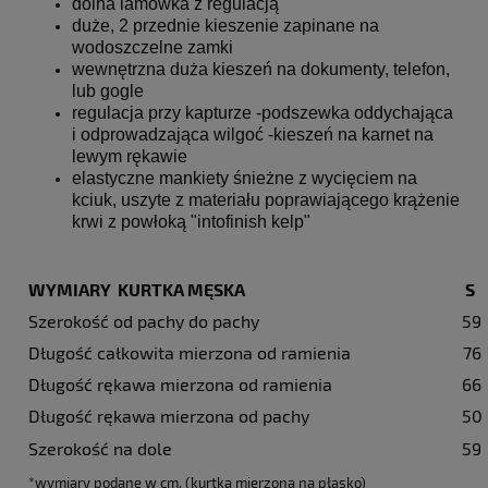
dolna lamówka z regulacją
duże, 2 przednie kieszenie zapinane na
wodoszczelne zamki
wewnętrzna duża kieszeń na dokumenty, telefon,
lub gogle
regulacja przy kapturze -podszewka oddychająca
i odprowadzająca wilgoć -kieszeń na karnet na
lewym rękawie
elastyczne mankiety śnieżne z wycięciem na
kciuk, uszyte z materiału poprawiającego krążenie
krwi z powłoką "intofinish kelp"
WYMIARY KURTKA MĘSKA
S
Szerokość od pachy do pachy
59
Długość całkowita mierzona od ramienia
76
Długość rękawa mierzona od ramienia
66
Długość rękawa mierzona od pachy
50
Szerokość na dole
59
*wymiary podane w cm. (kurtka mierzona na płasko)