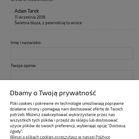
Adam Tarek
11 września 2018
Świetna bluza, z pewnością tu wroce
Imię i nazwisko:
Twoja opinia:
Dbamy o Twoją prywatność
Pliki cookies i pokrewne im technologie umożliwiają poprawne
działanie strony i pomagają nam dostosować ofertę do Twoich
wyślij
potrzeb. Możesz zaakceptować wykorzystanie przez nas
wszystkich tych plików i przejść do sklepu lub dostosować
użycie plików do swoich preferencji, wybierając opcję "Dostosuj
zgody".
INFORMACJE
Więcej o plikach cookies przeczytasz w naszej Polityce