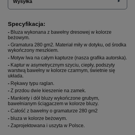
Wysyłka
Specyfikacja:
-
Bluza wykonana z bawełny dresowej w kolorze
beżowym.
-
Gramatura 280 gm2. Materiał miły w dotyku, od środka
wykończony meszkiem.
-
Motyw lwa na całym kapturze (nasza grafika autorska).
-
Kaptur w asymetrycznym szyciu, ciepły, podszyty
warstwą bawełny w kolorze czarrnym, świetnie się
układa.
-
Rękawy typu raglan.
-
Z przdou dwie kieszenie na zamek.
-
Mankiety i dół bluzy wykończone grubym,
bawełnianym ściągaczem w kolorze bluzy.
-
Całość z bawełny o gramaturze 280 gm2
-
bluza w kolorze beżowym.
-
Zaprojektowana i uszyta w Polsce.