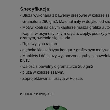
Specyfikacja:
-
Bluza wykonana z bawełny dresowej w kolorze sz
-
Gramatura 280 gm2. Materiał miły w dotyku, od 
-
Motyw koali na całym kapturze (nasza grafika auto
-
Kaptur w asymetrycznym szyciu, ciepły, podszyty
czarnym, świetnie się układa.
-
Rękawy typu raglan.
-
głęboka kieszeń typu kangur z graficznym motywe
-
Mankiety i dół bluzy wykończone grubym, bawełn
bluzy.
-
Całość z bawełny o gramaturze 280 gm2
-
bluza w kolorze szarym.
-
Zaprojektowana i uszyta w Polsce.
PRODUKTY POWIĄZANE