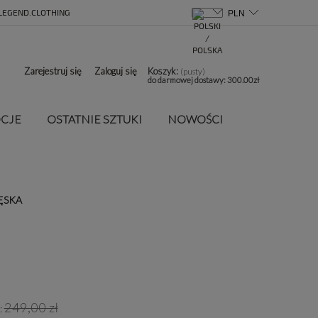
LEGEND.CLOTHING
Zarejestruj się
Zaloguj się
Koszyk:
(pusty)
do darmowej dostawy:
300.00
zł
CJE
OSTATNIE SZTUKI
NOWOŚCI
ĘSKA
249,00 zł
: