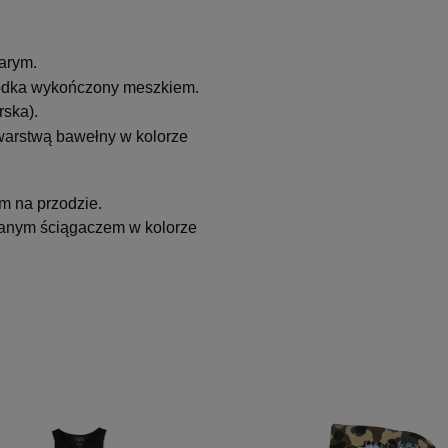
arym.
środka wykończony meszkiem.
rska).
 warstwą bawełny w kolorze
m na przodzie.
ianym ściągaczem w kolorze