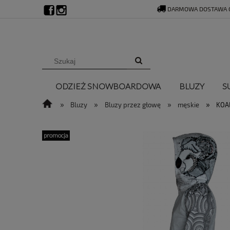
DARMOWA DOSTAWA O
ODZIEŻ SNOWBOARDOWA
BLUZY
S
»
»
»
»
Bluzy
Bluzy przez głowę
męskie
KOA
promocja