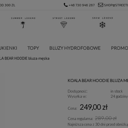
D 300 ZŁ
+48 730 946 267
SHOP@STREET
UKIENKI
TOPY
BLUZY HYDROFOBOWE
PROMO
LA BEAR HOODIE bluza męska
KOALA BEAR HOODIE BLUZA M
Dostępność:
in stock
Wysyłka w:
24 godziny
249,00 zł
Cena:
289,00 zł
Cena regularna:
Najniższa cena z 30 dni przed obniżką