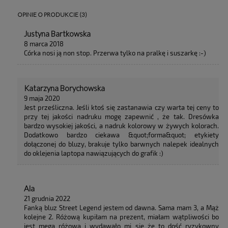
OPINIE O PRODUKCIE (3)
Justyna Bartkowska
8 marca 2018
Córka nosi ją non stop. Przerwa tylko na pralkę i suszarkę :-)
Katarzyna Borychowska
9 maja 2020
Jest prześliczna. Jeśli ktoś się zastanawia czy warta tej ceny to
przy tej jakości nadruku mogę zapewnić , że tak. Dresówka
bardzo wysokiej jakości, a nadruk kolorowy w żywych kolorach.
Dodatkowo bardzo ciekawa &quot;forma&quot; etykiety
dołączonej do bluzy, brakuje tylko barwnych nalepek idealnych
do oklejenia laptopa nawiązujących do grafik :)
Ala
21 grudnia 2022
Fanką bluz Street Legend jestem od dawna. Sama mam 3, a Mąż
kolejne 2. Różową kupiłam na prezent, miałam wątpliwości bo
jest mega różowa i wydawało mi się że to dość ryzykowny