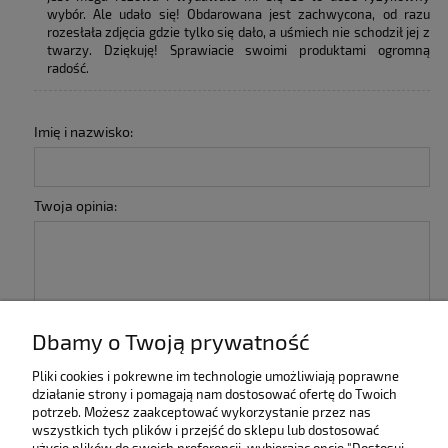
wybór. Ale udało się! Obdarowana jest zachwycona, od razu
rozesłała zdjęcia gdzie tylko się dało, a uśmiech nie schodził jej z
twarzy. Dziękuję! Sprawiacie swoimi produktami ogromną
radość.
Imię i nazwisko:
Twoja opinia:
Dbamy o Twoją prywatność
wyślij
Pliki cookies i pokrewne im technologie umożliwiają poprawne
działanie strony i pomagają nam dostosować ofertę do Twoich
potrzeb. Możesz zaakceptować wykorzystanie przez nas
INFORMACJE
wszystkich tych plików i przejść do sklepu lub dostosować