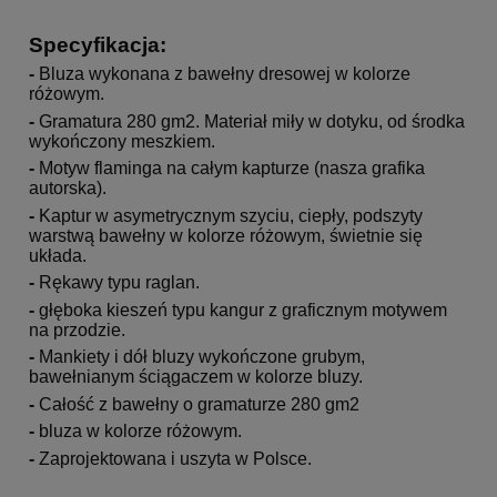
Specyfikacja:
-
Bluza wykonana z bawełny dresowej w kolorze
różowym.
-
Gramatura 280 gm2. Materiał miły w dotyku, od środka
wykończony meszkiem.
-
Motyw flaminga na całym kapturze (nasza grafika
autorska).
-
Kaptur w asymetrycznym szyciu, ciepły, podszyty
warstwą bawełny w kolorze różowym, świetnie się
układa.
-
Rękawy typu raglan.
-
głęboka kieszeń typu kangur z graficznym motywem
na przodzie.
-
Mankiety i dół bluzy wykończone grubym,
bawełnianym ściągaczem w kolorze bluzy.
-
Całość z bawełny o gramaturze 280 gm2
-
bluza w kolorze różowym.
-
Zaprojektowana i uszyta w Polsce.