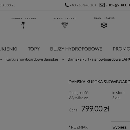
D 300 ZŁ
+48 730 946 267
SHOP@STREET
UKIENKI
TOPY
BLUZY HYDROFOBOWE
PROMO
»
»
Kurtki snowboardowe damskie
Damska kurtka snowboardowa CAM
DAMSKA KURTKA SNOWBOARD
Dostępność:
in stock
Wysyłka w:
3 dni
799,00 zł
Cena:
*
ROZMIAR: