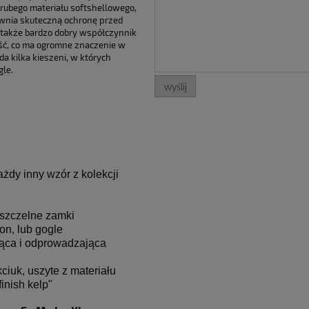
grubego materiału softshellowego,
wnia skuteczną ochronę przed
także bardzo dobry współczynnik
ość, co ma ogromne znaczenie w
 kilka kieszeni, w których
le.
wyślij
żdy inny wzór z kolekcji
oszczelne zamki
on, lub gogle
jąca i odprowadzająca
ciuk, uszyte z materiału
inish kelp"