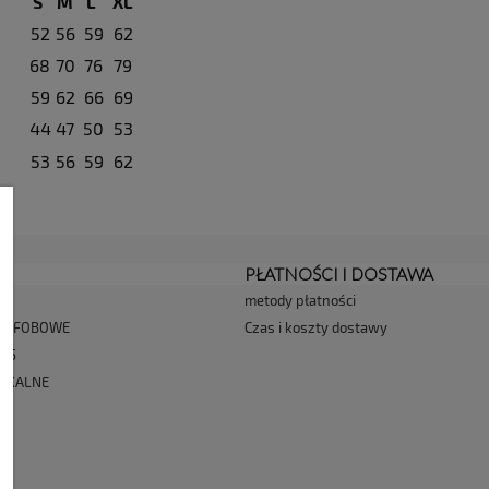
S
M
L
XL
52
56
59
62
68
70
76
79
59
62
66
69
44
47
50
53
53
56
59
62
JE
PŁATNOŚCI I DOSTAWA
metody płatności
DROFOBOWE
Czas i koszty dostawy
025
PIKALNE