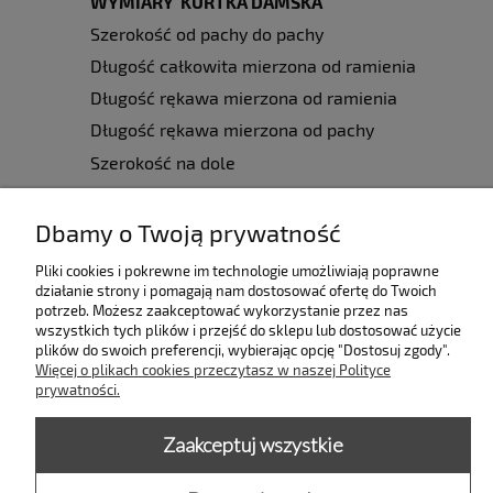
WYMIARY KURTKA DAMSKA
Szerokość od pachy do pachy
Długość całkowita mierzona od ramienia
Długość rękawa mierzona od ramienia
Długość rękawa mierzona od pachy
Szerokość na dole
*wymiary podane w cm. (kurtka mierzona na płasko)
Dbamy o Twoją prywatność
Pliki cookies i pokrewne im technologie umożliwiają poprawne
INFORMACJE
KOLEKC
działanie strony i pomagają nam dostosować ofertę do Twoich
Kontakt i dane firmy
MORSKA
potrzeb. Możesz zaakceptować wykorzystanie przez nas
Kontakt
BLUZY HY
wszystkich tych plików i przejść do sklepu lub dostosować użycie
plików do swoich preferencji, wybierając opcję "Dostosuj zgody".
Regulamin
SUKIENKI 2
Więcej o plikach cookies przeczytasz w naszej Polityce
Zgłoszenie zwrotu
BLUZY TRO
prywatności.
Wymiany, zwroty, reklamacje
PTAKI
Polityka prywatności
SSAKI
Zaakceptuj wszystkie
Blog
GADY