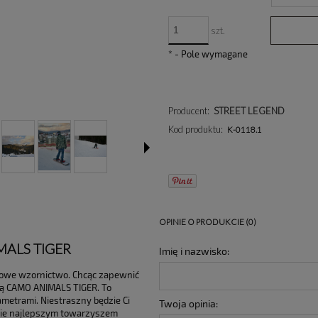
szt.
*
- Pole wymagane
Producent:
STREET LEGEND
Kod produktu:
K-0118.1
OPINIE O PRODUKCIE (0)
MALS TIGER
Imię i nazwisko:
ylowe wzornictwo. Chcąc zapewnić
wą CAMO ANIMALS TIGER. To
metrami. Niestraszny będzie Ci
Twoja opinia:
dzie najlepszym towarzyszem