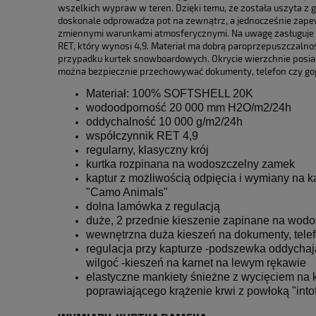
wszelkich wypraw w teren. Dzięki temu, że została uszyta z 
doskonale odprowadza pot na zewnątrz, a jednocześnie zape
zmiennymi warunkami atmosferycznymi. Na uwagę zasługuje 
RET, który wynosi 4,9. Materiał ma dobrą paroprzepuszczaln
przypadku kurtek snowboardowych. Okrycie wierzchnie posiada
można bezpiecznie przechowywać dokumenty, telefon czy gog
Materiał: 100% SOFTSHELL 20K
wodoodporność 20 000 mm H2O/m2/24h
oddychalność 10 000 g/m2/24h
współczynnik RET 4,9
regularny, klasyczny krój
kurtka rozpinana na wodoszczelny zamek
kaptur z możliwością odpięcia i wymiany na ka
"Camo Animals"
dolna lamówka z regulacją
duże, 2 przednie kieszenie zapinane na wod
wewnętrzna duża kieszeń na dokumenty, telef
regulacja przy kapturze -podszewka oddycha
wilgoć -kieszeń na karnet na lewym rękawie
elastyczne mankiety śnieżne z wycięciem na k
poprawiającego krążenie krwi z powłoką "intof