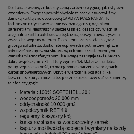
Doskonale wiemy, że kobiety cenią zarówno wygodę, jak i stylowe
wzornictwo. Chcąc zapewnić obydwie te cechy, stworzyliśmy
damską kurtkę snowboardową CAMO ANIMALS PANDA. To
techniczne okrycie wierzchnie wyróżniające się wysokimi
parametrami. Niestraszny będzie Ci śnieg, deszcz czy wiatr. Ta
oryginalna kurtka outdoorowa będzie najlepszym towarzyszem
wszelkich wypraw w teren. Dzięki temu, że została uszyta z
grubego softshellu, doskonale odprowadza pot na zewnątrz, a
jednocześnie zapewnia skuteczną ochronę przed zmiennymi
warunkami atmosferycznymi. Na uwagę zasługuje także bardzo
dobry współczynnik RET, który wynosi 4,9. Materiał ma dobrą
paraprzepuszczalność, co ma ogromne znaczenie w przypadku
kurtek snowboardowych. Okrycie wierzchnie posiada kilka
kieszeni, w których można bezpiecznie przechowywać dokumenty,
telefon czy gogle.
Materiał: 100% SOFTSHELL 20K
wodoodporność 20 000 mm
oddychalność 10 000 gm2
współczynnik RET 4,9
regularny, klasyczny krój
kurtka rozpinana na wodoszczelny zamek
kaptur z możliwością odpięcia i wymiany na każdy