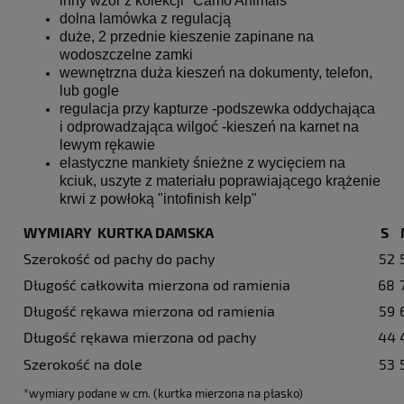
inny wzór z kolekcji "Camo Animals"
dolna lamówka z regulacją
duże, 2 przednie kieszenie zapinane na
wodoszczelne zamki
wewnętrzna duża kieszeń na dokumenty, telefon,
lub gogle
regulacja przy kapturze -podszewka oddychająca
i odprowadzająca wilgoć -kieszeń na karnet na
lewym rękawie
elastyczne mankiety śnieżne z wycięciem na
kciuk, uszyte z materiału poprawiającego krążenie
krwi z powłoką "intofinish kelp"
WYMIARY KURTKA DAMSKA
S
Szerokość od pachy do pachy
52
Długość całkowita mierzona od ramienia
68
Długość rękawa mierzona od ramienia
59
Długość rękawa mierzona od pachy
44
Szerokość na dole
53
*wymiary podane w cm. (kurtka mierzona na płasko)