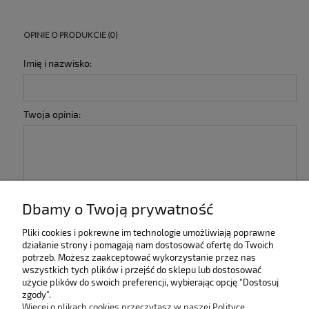
OPINIE O PRODUKCIE (0)
Imię i nazwisko:
Twoja opinia:
Dbamy o Twoją prywatność
wyślij
Pliki cookies i pokrewne im technologie umożliwiają poprawne
działanie strony i pomagają nam dostosować ofertę do Twoich
potrzeb. Możesz zaakceptować wykorzystanie przez nas
INFORMACJE
wszystkich tych plików i przejść do sklepu lub dostosować
użycie plików do swoich preferencji, wybierając opcję "Dostosuj
zgody".
KOLEKCJE
Więcej o plikach cookies przeczytasz w naszej Polityce