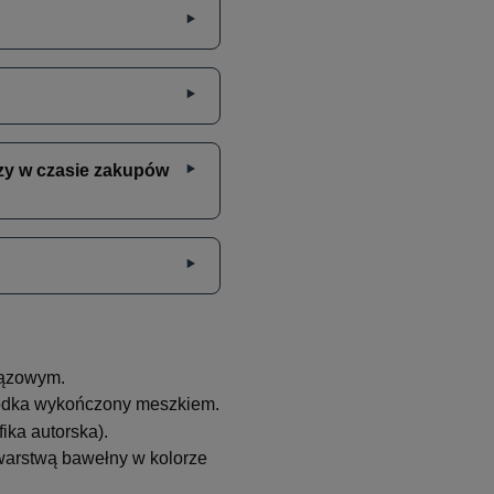
zy w czasie zakupów
rązowym.
środka wykończony meszkiem.
ika autorska).
 warstwą bawełny w kolorze