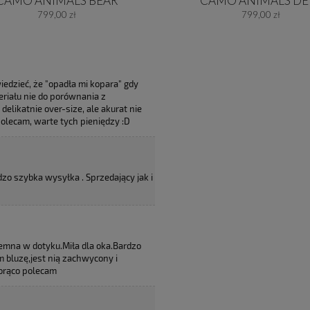
CAMO ANIMALS BEAR
CAMO ANIMALS DE
799,00 zł
799,00 zł
dzieć, że "opadła mi kopara" gdy
eriału nie do porównania z
elikatnie over-size, ale akurat nie
polecam, warte tych pieniędzy :D
dzo szybka wysyłka . Sprzedający jak i
jemna w dotyku.Miła dla oka.Bardzo
m bluzę,jest nią zachwycony i
Gorąco polecam