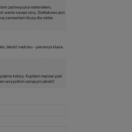
estem zachwycona materiałem,
st warta swojej ceny. Dodtakowo jest
raj zamowilam bluzę dla siebie.
ało. Jakość nadruku - pierwsza klasa.
, piękne kolory. Kupiłam mężowi pod
ecam wszystkim ceniącym jakość!