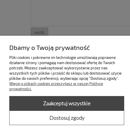
wyślij
Dbamy o Twoją prywatność
Pliki cookies i pokrewne im technologie umożliwiają poprawne
INFORMACJE
KOLEKC
działanie strony i pomagają nam dostosować ofertę do Twoich
Kontakt i dane firmy
MORSKA
potrzeb. Możesz zaakceptować wykorzystanie przez nas
wszystkich tych plików i przejść do sklepu lub dostosować użycie
Kontakt
BLUZY HY
plików do swoich preferencji, wybierając opcję "Dostosuj zgody".
Regulamin
SUKIENKI 2
Więcej o plikach cookies przeczytasz w naszej Polityce
Zgłoszenie zwrotu
BLUZY TRO
prywatności.
Wymiany, zwroty, reklamacje
PTAKI
Polityka prywatności
SSAKI
Zaakceptuj wszystkie
Blog
GADY
Dostosuj zgody
O nas