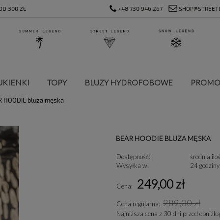
D 300 ZŁ
+48 730 946 267
SHOP@STREET
UKIENKI
TOPY
BLUZY HYDROFOBOWE
PROMO
R HOODIE bluza męska
BEAR HOODIE BLUZA MĘSKA
Dostępność:
średnia ilo
Wysyłka w:
24 godziny
249,00 zł
Cena:
289,00 zł
Cena regularna:
Najniższa cena z 30 dni przed obniżką