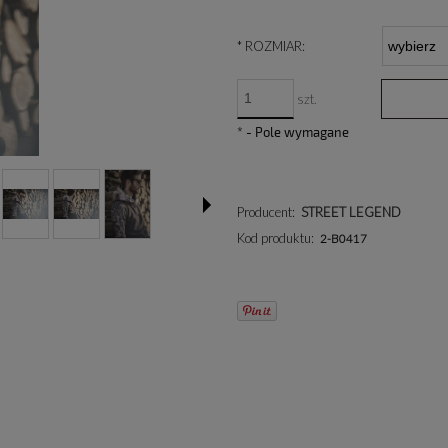
*
ROZMIAR:
szt.
*
- Pole wymagane
Producent:
STREET LEGEND
Kod produktu:
2-B0417