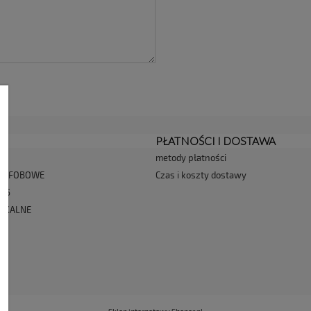
JE
PŁATNOŚCI I DOSTAWA
metody płatności
DROFOBOWE
Czas i koszty dostawy
025
PIKALNE