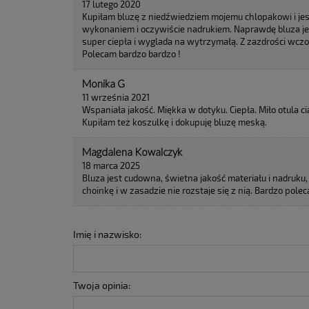
17 lutego 2020
Kupiłam bluzę z niedźwiedziem mojemu chlopakowi i j
wykonaniem i oczywiście nadrukiem. Naprawdę bluza je
super ciepła i wyglada na wytrzymałą. Z zazdrości wczo
Polecam bardzo bardzo !
Monika G
11 września 2021
Wspaniała jakość. Miękka w dotyku. Ciepła. Miło otula ci
Kupiłam też koszulkę i dokupuję bluzę meską.
Magdalena Kowalczyk
18 marca 2025
Bluza jest cudowna, świetna jakość materiału i nadruku
choinkę i w zasadzie nie rozstaje się z nią. Bardzo pol
Imię i nazwisko:
Twoja opinia: