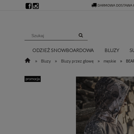
DARMOWA DOSTAWA O
ODZIEŻ SNOWBOARDOWA
BLUZY
S
»
»
»
»
Bluzy
Bluzy przez głowę
męskie
BEA
promocja