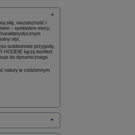
ą siłę, niezależność i
ziem – symbolem mocy,
charakterystycznym
alny styl.
rzez outdoorowe przygody,
R HOODIE łączy komfort
asuje do dynamicznego
ść natury w codziennym