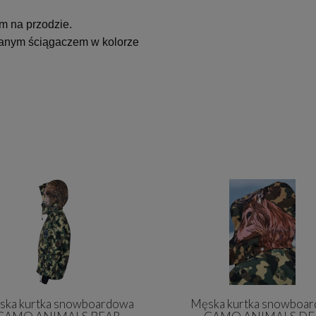
m na przodzie.
ianym ściągaczem w kolorze
ska kurtka snowboardowa
Męska kurtka snowboa