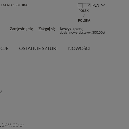
LEGEND.CLOTHING
Zarejestruj się
Zaloguj się
Koszyk:
(pusty)
do darmowej dostawy:
300.00
zł
CJE
OSTATNIE SZTUKI
NOWOŚCI
ść
249,00 zł
: