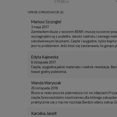
139,00 zł
OPINIE O PRODUKCIE (6)
Mariusz Szczogiel
3 maja 2017
Zamówiłem bluzę z wzorem BEAR i muszę szczerze powie
wyciągnąłem ją z pudełka. Jakość nadruku i samego mat
sieciówkowymi bluzkami. Ciepłe i wygodne, tylko kaptur d
jest to problemem. Jeśli ktoś się zastanawia, to gorąco 
Edyta Kajewska
6 listopada 2017
Ciepła, wygodna,jakoś materiału i nadruk rewelacja. Bar
towar godny polecenia.
Wanda Waryszak
26 listopada 2018
Bluza w realu jeszcze piękniejsza niż na zdjęciach.Przy
ciepła.Szesnastoletni siostrzeniec,dla którego zakupiła
praktycznie się z nią nie rozstaje.Bardzo udany zakup.
Karolina Janelt