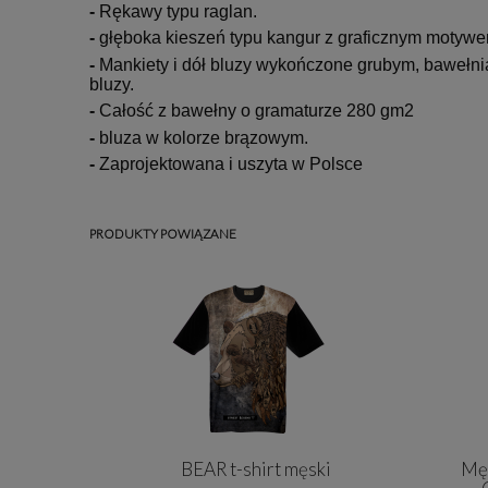
-
Rękawy typu raglan.
-
głęboka kieszeń typu kangur z graficznym motywe
-
Mankiety i dół bluzy wykończone grubym, bawełn
bluzy.
-
Całość z bawełny o gramaturze 280 gm2
-
bluza w kolorze brązowym.
-
Zaprojektowana i uszyta w Polsce
PRODUKTY POWIĄZANE
BEAR t-shirt męski
Mę